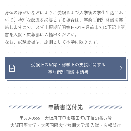
電話でのお問い合わせ
0120-585-160
(フリーダイヤル）
身体の障がいなどにより、受験および入学後の学生生活にお
いて、特別な配慮を必要とする場合は、事前に個別相談を実
施しますので、必ず出願期間開始日の1ヶ月前までに下記申請
メールでのお問い合わせ
書を入試・広報部にご提出ください。
nyushi@oiu.jp
なお、試験会場は、原則として本学に限ります。
受験上の配慮・修学上の支援に関する
事前個別面談 申請書
申請書送付先
〒570-8555 大阪府守口市藤田町6丁目21番57号
大阪国際大学・大阪国際大学短期大学部 入試・広報部行