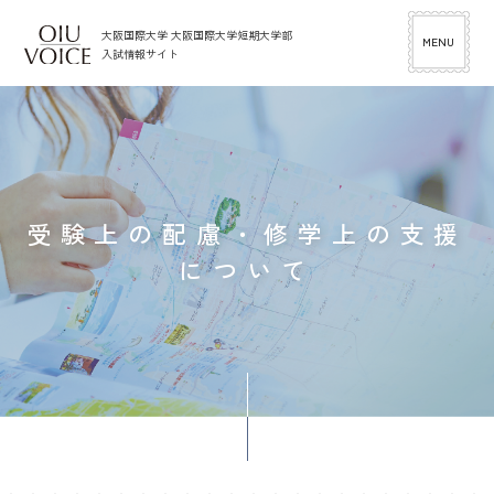
大阪国際大学
大阪国際大学短期大学部
MENU
入試情報サイト
入試情報
イベント
受験上の配慮・修学上の支援
について
資料請求
外国人留学生
入試情報