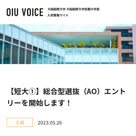
大阪国際大学 大阪国際大学短期大学部
入試情報サイト
【短大①】総合型選抜（AO）エント
リーを開始します！
カ
投
2023.05.26
入試
テ
稿