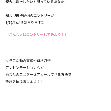
短大
に進学したいと思っているあなた！
ゴ
日
リ
:
総合型選抜(AO)のエントリーが
ー
6/5(月)
から始まります◎
:
【こんな人はエントリーしてみよう！】
クラブ活動の実績や資格取得
プレゼンテーションなど、
あなたのことを一番アピールできる方法で
熱意を伝えましょう！！